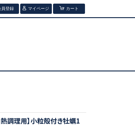
会員登録
マイページ
カート
加熱調理用】小粒殻付き牡蠣1