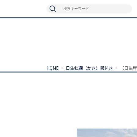
HOME
日生牡蠣（かき）殻付き
【日生産