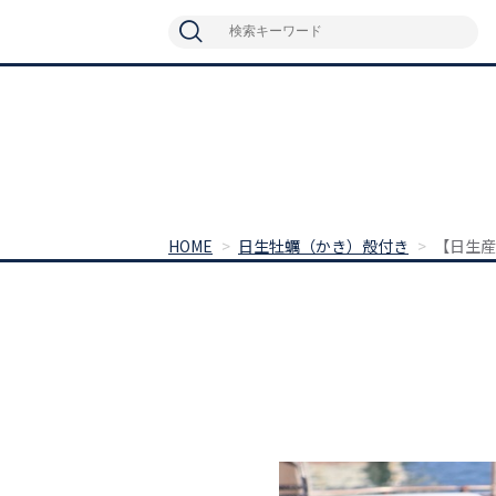
HOME
日生牡蠣（かき）殻付き
【日生産