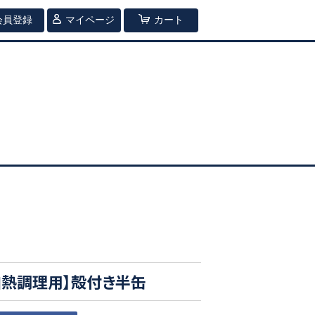
会員登録
マイページ
カート
加熱調理用】殻付き半缶