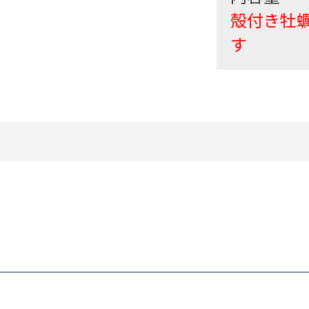
殻付き牡蠣
す