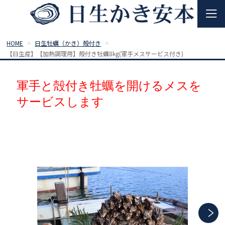
HOME
日生牡蠣（かき）殻付き
【日生産】【加熱調理用】殻付き牡蠣8kg(軍手メスサービス付き)
軍手と殻付き牡蠣を開けるメスを
サービスします