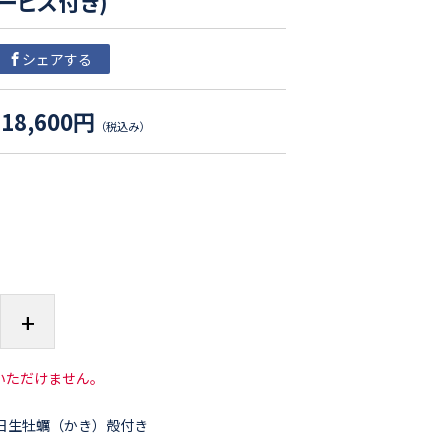
ービス付き)
シェアする
18,600円
（税込み）
+
いただけません。
日生牡蠣（かき）殻付き