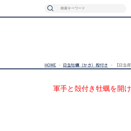
HOME
日生牡蠣（かき）殻付き
【日生産
軍手と殻付き牡蠣を開