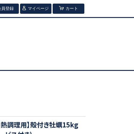
会員登録
マイページ
カート
加熱調理用】殻付き牡蠣15kg